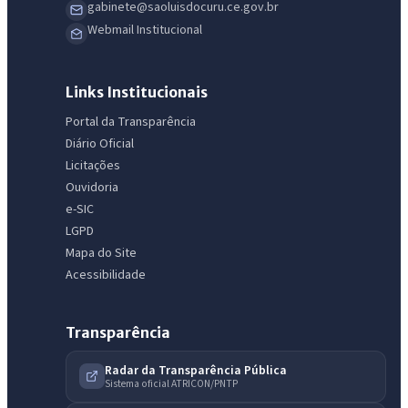
gabinete@saoluisdocuru.ce.gov.br
Webmail Institucional
Links Institucionais
Portal da Transparência
Diário Oficial
IntGest AI
Licitações
AI
Assistente do Portal
Ouvidoria
e-SIC
LGPD
Olá. Pergunte sobre serviços, notícias, legislação, Diário Oficial,
Mapa do Site
licitações, estrutura ou transparência do município.
Acessibilidade
Licitações abertas
Carta de serviços
Diário Oficial
Transparência
Radar da Transparência Pública
Sistema oficial ATRICON/PNTP