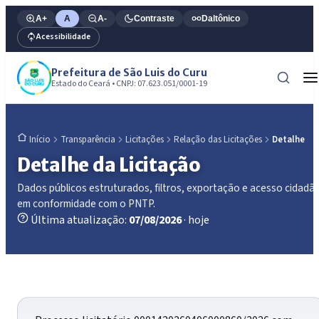
A+
A
A-
Contraste
Daltônico
Acessibilidade
Prefeitura de São Luis do Curu
Estado do Ceará • CNPJ: 07.623.051/0001-19
Transparência
Licitações
Relação das Licitações
Detalhe
Início
Detalhe da Licitação
Dados públicos estruturados, filtros, exportação e acesso cidadã
em conformidade com o PNTP.
Última atualização:
07/08/2026
· hoje