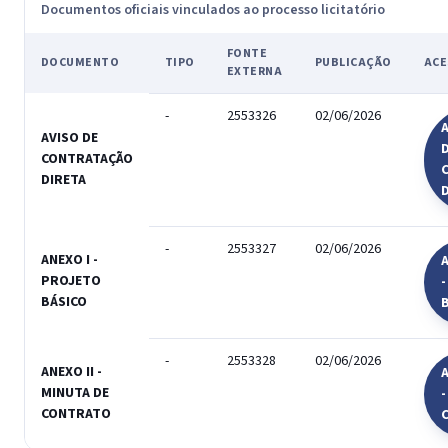
Documentos oficiais vinculados ao processo licitatório
FONTE
DOCUMENTO
TIPO
PUBLICAÇÃO
ACE
EXTERNA
-
2553326
02/06/2026
A
AVISO DE
CONTRATAÇÃO
DIRETA
-
2553327
02/06/2026
ANEXO I -
A
PROJETO
BÁSICO
-
2553328
02/06/2026
ANEXO II -
A
MINUTA DE
-
CONTRATO