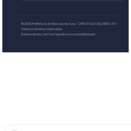
IntGest AI
AI
Assistente do Portal
© 2026 Prefeitura de São Luis do Curu · CNPJ 07.623.051/0001-19 —
Todos os direitos reservados
Olá. Pergunte sobre serviços, notícias, legislação, Diário Oficial,
Desenvolvido com transparência e acessibilidade
licitações, estrutura ou transparência do município.
Licitações abertas
Carta de serviços
Diário Oficial