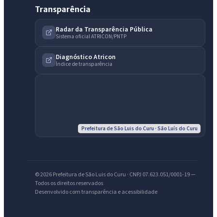
Transparência
Radar da Transparência Pública
IntGest AI
Sistema oficial ATRICON/PNTP
AI
Assistente do Portal
Diagnóstico Atricon
Índice de transparência
Olá. Pergunte sobre serviços, notícias, legislação, Diário Oficial,
licitações, estrutura ou transparência do município.
Licitações abertas
Carta de serviços
Diário Oficial
Prefeitura de São Luis do Curu · São Luís do Curu
© 2026 Prefeitura de São Luis do Curu · CNPJ 07.623.051/0001-19 —
Todos os direitos reservados
Desenvolvido com transparência e acessibilidade