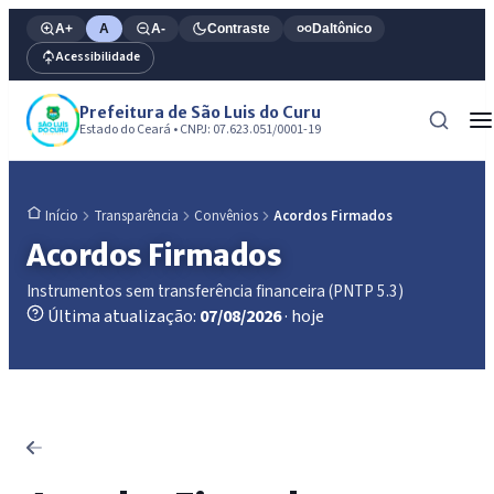
A+
A
A-
Contraste
Daltônico
Acessibilidade
Prefeitura de São Luis do Curu
Estado do Ceará • CNPJ: 07.623.051/0001-19
Transparência
Convênios
Acordos Firmados
Início
Acordos Firmados
Instrumentos sem transferência financeira (PNTP 5.3)
Última atualização:
07/08/2026
· hoje