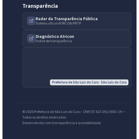
Transparência
Radar da Transparência Pública
IntGest AI
Sistema oficial ATRICON/PNTP
AI
Assistente do Portal
Diagnóstico Atricon
Índice de transparência
Olá. Pergunte sobre serviços, notícias, legislação, Diário Oficial,
licitações, estrutura ou transparência do município.
Licitações abertas
Carta de serviços
Diário Oficial
Prefeitura de São Luis do Curu · São Luís do Curu
© 2026 Prefeitura de São Luis do Curu · CNPJ 07.623.051/0001-19 —
Todos os direitos reservados
Desenvolvido com transparência e acessibilidade