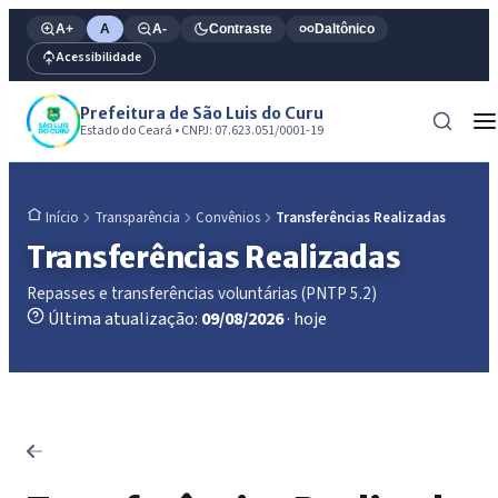
A+
A
A-
Contraste
Daltônico
Acessibilidade
Prefeitura de São Luis do Curu
Estado do Ceará • CNPJ: 07.623.051/0001-19
Transparência
Convênios
Transferências Realizadas
Início
Transferências Realizadas
Repasses e transferências voluntárias (PNTP 5.2)
Última atualização:
09/08/2026
· hoje