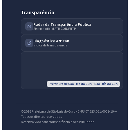
Transparência
Radar da Transparência Pública
Sistema oficial ATRICON/PNTP
IntGest AI
AI
Assistente do Portal
Diagnóstico Atricon
Índice de transparência
Olá. Pergunte sobre serviços, notícias, legislação, Diário Oficial,
licitações, estrutura ou transparência do município.
Licitações abertas
Carta de serviços
Diário Oficial
Prefeitura de São Luis do Curu · São Luís do Curu
© 2026 Prefeitura de São Luis do Curu · CNPJ 07.623.051/0001-19 —
Todos os direitos reservados
Desenvolvido com transparência e acessibilidade