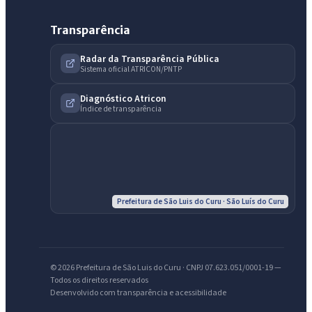
Transparência
Radar da Transparência Pública
Sistema oficial ATRICON/PNTP
IntGest AI
AI
Assistente do Portal
Diagnóstico Atricon
Índice de transparência
Olá. Pergunte sobre serviços, notícias, legislação, Diário Oficial,
licitações, estrutura ou transparência do município.
Licitações abertas
Carta de serviços
Diário Oficial
Prefeitura de São Luis do Curu · São Luís do Curu
© 2026 Prefeitura de São Luis do Curu · CNPJ 07.623.051/0001-19 —
Todos os direitos reservados
Desenvolvido com transparência e acessibilidade