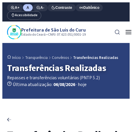
A+
A
A-
Contraste
Daltônico
Acessibilidade
Prefeitura de São Luis do Curu
Estado do Ceará • CNPJ: 07.623.051/0001-19
Transparência
Convênios
Transferências Realizadas
Início
Transferências Realizadas
Repasses e transferências voluntárias (PNTP 5.2)
Última atualização:
06/08/2026
· hoje