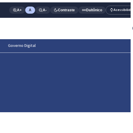
Acessibilid
A+
A
A-
Contraste
Daltônico
Governo Digital