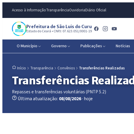
Acesso à Informação
Transparência
Ouvidoria
Diário Oficial
Prefeitura de São Luis do Curu
Estado do Ceará • CNPJ: 07.623.051/0001-19
O Município
Governo
Publicações
Notícias
Transparência
Convênios
Transferências Realizadas
Início
Transferências Realiza
Repasses e transferências voluntárias (PNTP 5.2)
Última atualização:
08/08/2026
· hoje