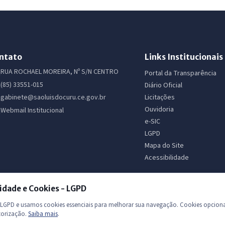
ntato
Links Institucionais
RUA ROCHAEL MOREIRA, Nº S/N CENTRO
Portal da Transparência
(85) 33551-015
Diário Oficial
Licitações
gabinete@saoluisdocuru.ce.gov.br
Ouvidoria
Webmail Institucional
e-SIC
LGPD
Mapa do Site
Acessibilidade
idade e Cookies - LGPD
GPD e usamos cookies essenciais para melhorar sua navegação. Cookies opciona
torização.
Saiba mais
.