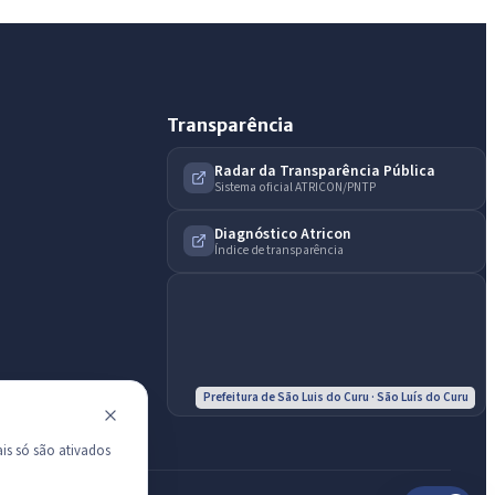
Licitações abertas
Carta de serviços
Diário Oficial
Transparência
Radar da Transparência Pública
Sistema oficial ATRICON/PNTP
Diagnóstico Atricon
Índice de transparência
Prefeitura de São Luis do Curu · São Luís do Curu
is só são ativados