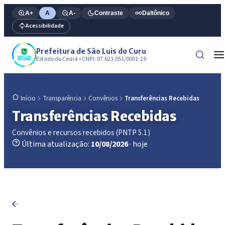
A+
A
A-
Contraste
Daltônico
Acessibilidade
Prefeitura de São Luis do Curu
Estado do Ceará • CNPJ: 07.623.051/0001-19
Transparência
Convênios
Transferências Recebidas
Início
Transferências Recebidas
Convênios e recursos recebidos (PNTP 5.1)
Última atualização:
10/08/2026
· hoje