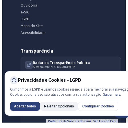
Ouvidoria
e-SIC
LGPD
Mapa do Site
Acessibilidade
Transparência
Radar da Transparência Pública
Sistema oficial ATRICON/PNTP
Diagnóstico Atricon
Privacidade e Cookies - LGPD
Índice de transparência
Cumprimos a LGPD e usamos cookies essenciais para melhorar sua navega
Cookies opcionais só são ativados com a sua autorização.
Saiba mais
.
Aceitar todos
Rejeitar Opcionais
Configurar Cookies
AI
Prefeitura de São Luis do Curu · São Luís do Curu