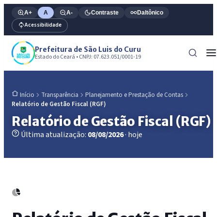
A+
A
A-
Contraste
Daltônico
Acessibilidade
Prefeitura de São Luis do Curu
Estado do Ceará • CNPJ: 07.623.051/0001-19
Transparência
Planejamento e Prestação de Contas
Início
Relatório de Gestão Fiscal (RGF)
Relatório de Gestão Fiscal (RGF)
Última atualização:
08/08/2026
· hoje