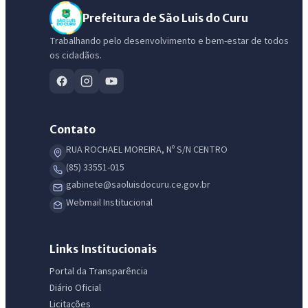
Prefeitura de São Luis do Curu
Trabalhando pelo desenvolvimento e bem-estar de todos
os cidadãos.
Contato
RUA ROCHAEL MOREIRA, Nº S/N CENTRO
(85) 33551-015
gabinete@saoluisdocuru.ce.gov.br
IntGest AI
Webmail Institucional
AI
Assistente do Portal
Links Institucionais
Olá. Pergunte sobre serviços, notícias, legislação, Diário Oficial,
Portal da Transparência
licitações, estrutura ou transparência do município.
Diário Oficial
Licitações
Licitações abertas
Carta de serviços
Diário Oficial