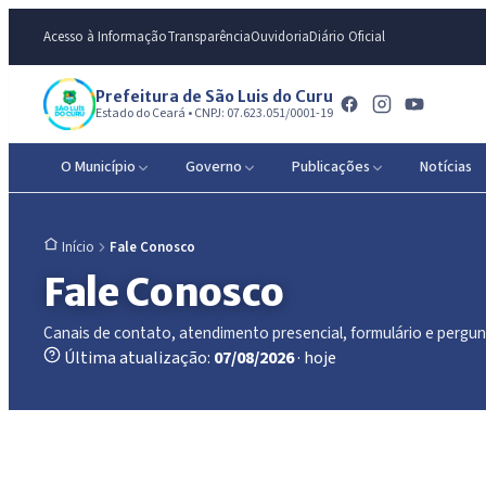
Acesso à Informação
Transparência
Ouvidoria
Diário Oficial
Prefeitura de São Luis do Curu
Estado do Ceará • CNPJ: 07.623.051/0001-19
O Município
Governo
Publicações
Notícias
Fale Conosco
Início
Fale Conosco
Canais de contato, atendimento presencial, formulário e pergun
Última atualização:
07/08/2026
· hoje