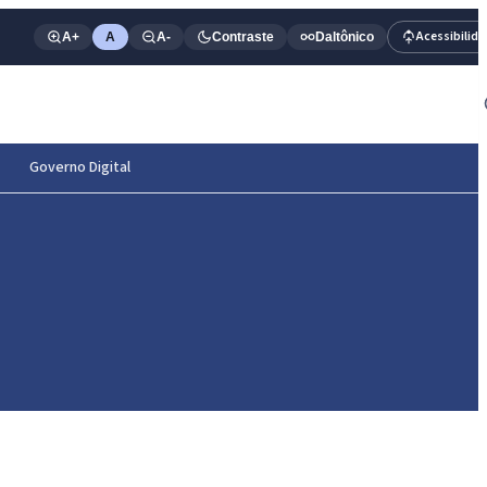
Acessibilid
A+
A
A-
Contraste
Daltônico
Governo Digital