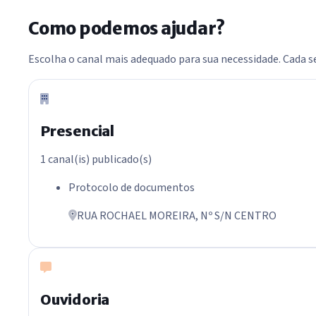
Como podemos ajudar?
Ir para formulário
Ir para consulta de protocolo
Escolha o canal mais adequado para sua necessidade. Cada s
Ir para locais
Ir para FAQ
Presencial
1 canal(is) publicado(s)
Protocolo de documentos
RUA ROCHAEL MOREIRA, Nº S/N CENTRO
Ouvidoria