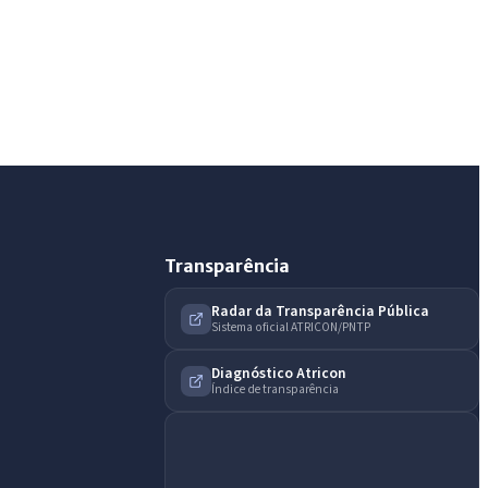
AI
Assistente do Portal
Olá. Pergunte sobre serviços, notícias, legislação,
Diário Oficial, licitações, estrutura ou transparência
do município.
Licitações abertas
Carta de serviços
Diário Oficial
Transparência
Radar da Transparência Pública
Sistema oficial ATRICON/PNTP
Diagnóstico Atricon
Índice de transparência