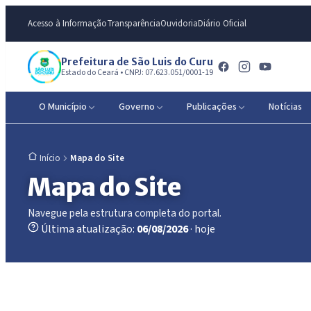
Acesso à Informação
Transparência
Ouvidoria
Diário Oficial
Prefeitura de São Luis do Curu
Estado do Ceará • CNPJ: 07.623.051/0001-19
O Município
Governo
Publicações
Notícias
Mapa do Site
Início
Mapa do Site
Navegue pela estrutura completa do portal.
Última atualização:
06/08/2026
· hoje