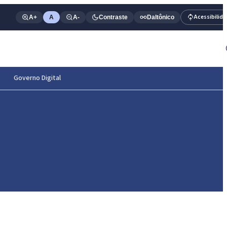
Acessibilid
A+
A
A-
Contraste
Daltônico
Governo Digital