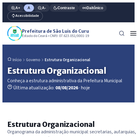
A+
A
A-
Contraste
Daltônico
Acessibilidade
Prefeitura de São Luis do Curu
Estado do Ceará • CNPJ: 07.623.051/0001-19
Governo
Estrutura Organizacional
Início
Estrutura Organizacional
Conheça a estrutura administrativa da Prefeitura Municipal
Última atualização:
08/08/2026
· hoje
Estrutura Organizacional
Organograma da administração municipal: secretarias, autarquias,