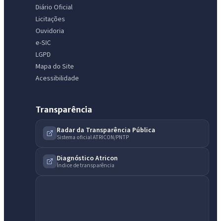
Diário Oficial
Licitações
Ouvidoria
e-SIC
LGPD
Mapa do Site
Acessibilidade
Transparência
Radar da Transparência Pública
Sistema oficial ATRICON/PNTP
IntGest AI
AI
Assistente do Portal
Diagnóstico Atricon
Índice de transparência
Olá. Pergunte sobre serviços, notícias, legislação, Diário Oficial,
licitações, estrutura ou transparência do município.
Licitações abertas
Carta de serviços
Diário Oficial