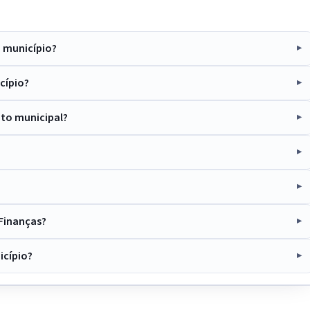
o município?
cípio?
to municipal?
 Finanças?
icípio?
IntGest AI
AI