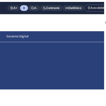
Acessibilid
A+
A
A-
Contraste
Daltônico
Governo Digital