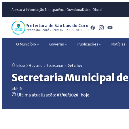
Acesso à Informação
Transparência
Ouvidoria
Diário Oficial
Prefeitura de São Luis do Curu
Estado do Ceará • CNPJ: 07.623.051/0001-19
O Município
Governo
Publicações
Notícias
Governo
Secretarias
Detalhes
Início
Secretaria Municipal de
SEFIN
Última atualização:
07/08/2026
· hoje