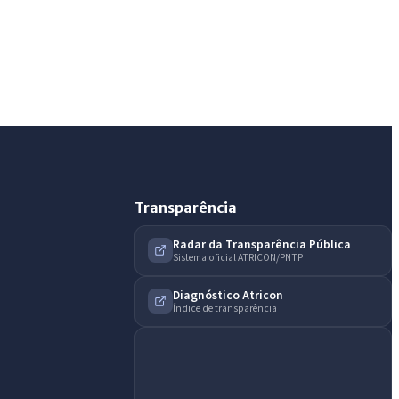
Assistente do Portal
Olá. Pergunte sobre serviços, notícias, legislação,
Diário Oficial, licitações, estrutura ou transparência
do município.
Licitações abertas
Carta de serviços
Diário Oficial
Transparência
Radar da Transparência Pública
Sistema oficial ATRICON/PNTP
Diagnóstico Atricon
Índice de transparência