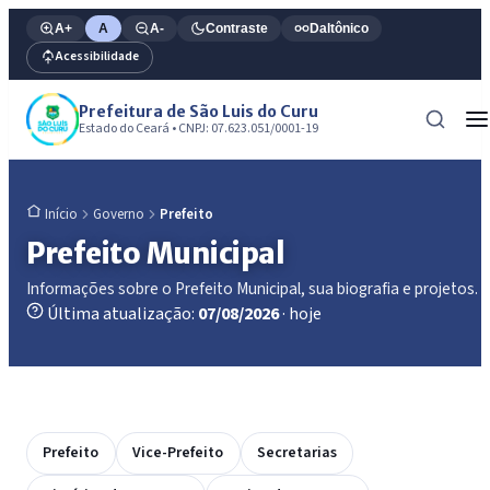
A+
A
A-
Contraste
Daltônico
Acessibilidade
Prefeitura de São Luis do Curu
Estado do Ceará • CNPJ: 07.623.051/0001-19
Governo
Prefeito
Início
Prefeito Municipal
Informações sobre o Prefeito Municipal, sua biografia e projetos.
Última atualização:
07/08/2026
· hoje
Prefeito
Vice-Prefeito
Secretarias