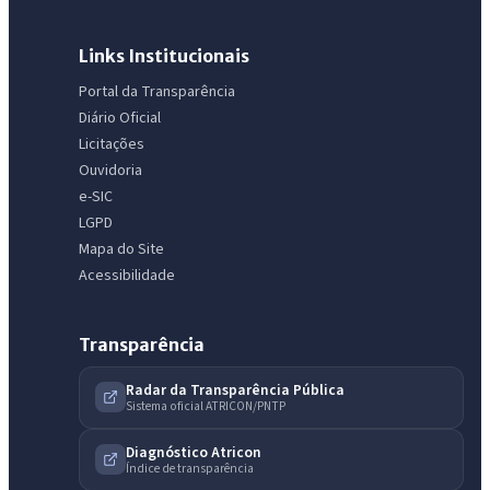
Links Institucionais
Portal da Transparência
IntGest AI
AI
Diário Oficial
Assistente do Portal
Licitações
Ouvidoria
Olá. Pergunte sobre serviços, notícias, legislação, Diário Oficial,
e-SIC
licitações, estrutura ou transparência do município.
LGPD
Mapa do Site
Licitações abertas
Carta de serviços
Diário Oficial
Acessibilidade
Transparência
Radar da Transparência Pública
Sistema oficial ATRICON/PNTP
Diagnóstico Atricon
Índice de transparência