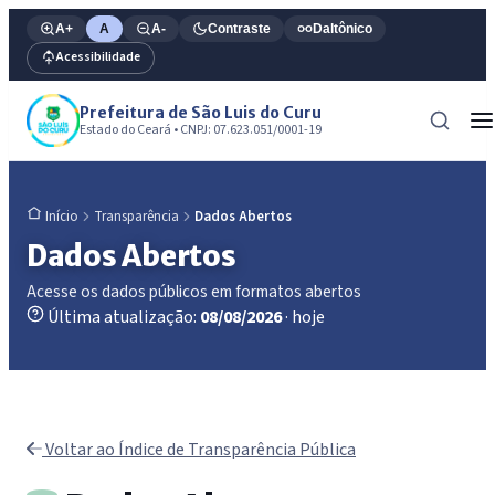
A+
A
A-
Contraste
Daltônico
Acessibilidade
Prefeitura de São Luis do Curu
Estado do Ceará • CNPJ: 07.623.051/0001-19
Transparência
Dados Abertos
Início
Dados Abertos
Acesse os dados públicos em formatos abertos
Última atualização:
08/08/2026
· hoje
Voltar ao Índice de Transparência Pública