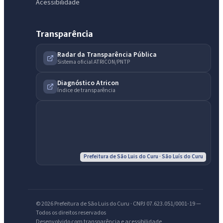
Acessibilidade
Transparência
Radar da Transparência Pública
Sistema oficial ATRICON/PNTP
IntGest AI
AI
Diagnóstico Atricon
Assistente do Portal
Índice de transparência
Olá. Pergunte sobre serviços, notícias, legislação, Diário Oficial,
licitações, estrutura ou transparência do município.
Licitações abertas
Carta de serviços
Diário Oficial
Prefeitura de São Luis do Curu · São Luís do Curu
© 2026 Prefeitura de São Luis do Curu · CNPJ 07.623.051/0001-19 —
Todos os direitos reservados
Desenvolvido com transparência e acessibilidade