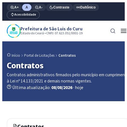
A+
A
A-
Contraste
Daltônico
Acessibilidade
Prefeitura de São Luis do Curu
Estado do Ceará • CNPJ: 07.623.051/0001-19
Portal de Licitações
Contratos
Início
Contratos
Contratos administrativos firmados pelo município em cumprimen
à Lei nº 14.133/2021 e demais normas vigentes.
Última atualização:
08/08/2026
· hoje
Contratos