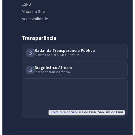
LGPD
Mapa do Site
Acessibilidade
Transparência
Radar da Transparência Pública
Sistema oficial ATRICON/PNTP
Diagnóstico Atricon
Índice de transparência
IntGest AI
AI
Assistente do Portal
Prefeitura de São Luis do Curu · São Luís do Curu
Olá. Pergunte sobre serviços, notícias, legislação, Diário Oficial,
licitações, estrutura ou transparência do município.