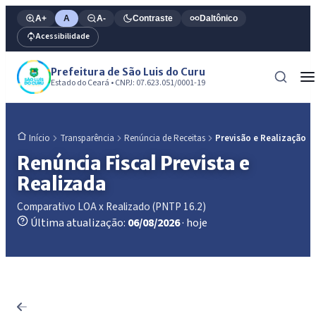
A+
A
A-
Contraste
Daltônico
Acessibilidade
Prefeitura de São Luis do Curu
Estado do Ceará • CNPJ: 07.623.051/0001-19
Transparência
Renúncia de Receitas
Previsão e Realização
Início
Renúncia Fiscal Prevista e
Realizada
Comparativo LOA x Realizado (PNTP 16.2)
Última atualização:
06/08/2026
· hoje