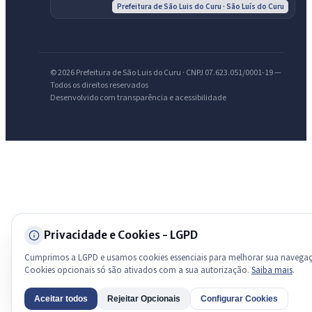
Prefeitura de São Luis do Curu · São Luís do Curu
licitações, estrutura ou transparência do município.
Licitações abertas
Carta de serviços
Diário Oficial
© 2026 Prefeitura de São Luis do Curu · CNPJ 07.623.051/0001-19 —
Todos os direitos reservados
Desenvolvido com transparência e acessibilidade
Privacidade e Cookies - LGPD
Cumprimos a LGPD e usamos cookies essenciais para melhorar sua navega
Cookies opcionais só são ativados com a sua autorização.
Saiba mais
.
Aceitar todos
Rejeitar Opcionais
Configurar Cookies
AI