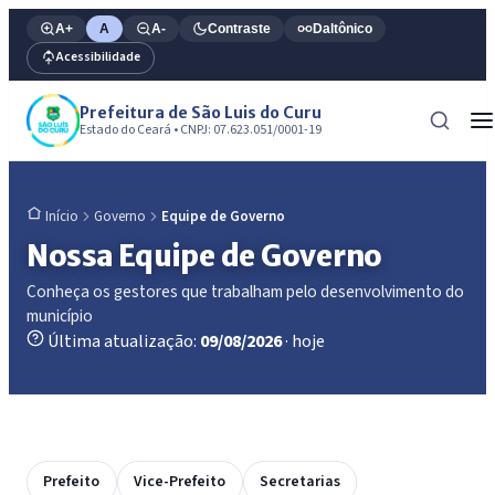
A+
A
A-
Contraste
Daltônico
Acessibilidade
Prefeitura de São Luis do Curu
Estado do Ceará • CNPJ: 07.623.051/0001-19
Governo
Equipe de Governo
Início
Nossa Equipe de Governo
Conheça os gestores que trabalham pelo desenvolvimento do
município
Última atualização:
09/08/2026
· hoje
Prefeito
Vice-Prefeito
Secretarias