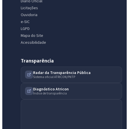
Diário Oficial
Licitações
Ouvidoria
e-SIC
LGPD
Mapa do Site
Acessibilidade
Transparência
Radar da Transparência Pública
Sistema oficial ATRICON/PNTP
Diagnóstico Atricon
Índice de transparência
IntGest AI
AI
Assistente do Portal
Olá. Pergunte sobre serviços, notícias, legislação, Diário Oficial,