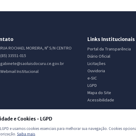
ntato
Links Institucionais
RUA ROCHAEL MOREIRA, Nº S/N CENTRO
Portal da Transparência
(85) 33551-015
Diário Oficial
Licitações
gabinete@saoluisdocuru.ce.gov.br
Ouvidoria
Webmail Institucional
e-SIC
LGPD
Mapa do Site
Acessibilidade
idade e Cookies - LGPD
GPD e usamos cookies essenciais para melhorar sua navegação. Cookies opciona
torização.
Saiba mais
.