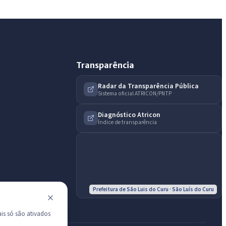
do município.
Licitações abertas
Carta de serviços
Diário Oficial
Transparência
Radar da Transparência Pública
Sistema oficial ATRICON/PNTP
Diagnóstico Atricon
Índice de transparência
Prefeitura de São Luis do Curu · São Luís do Curu
is só são ativados