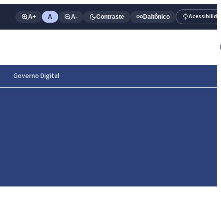
Acessibilid
A+
A
A-
Contraste
Daltônico
Governo Digital