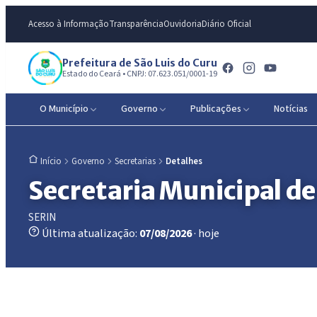
Acesso à Informação
Transparência
Ouvidoria
Diário Oficial
Prefeitura de São Luis do Curu
Estado do Ceará • CNPJ: 07.623.051/0001-19
O Município
Governo
Publicações
Notícias
Governo
Secretarias
Detalhes
Início
Secretaria Municipal de
SERIN
Última atualização:
07/08/2026
· hoje