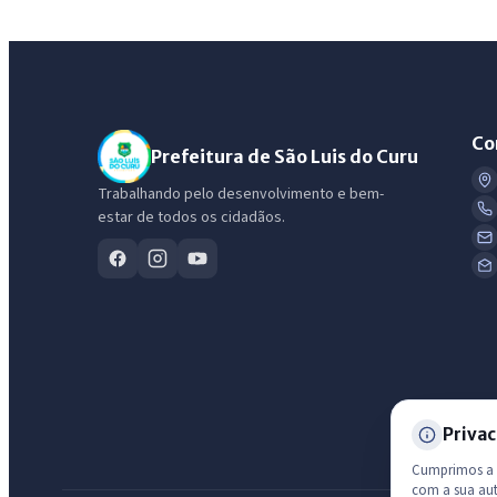
Co
Prefeitura de São Luis do Curu
Trabalhando pelo desenvolvimento e bem-
estar de todos os cidadãos.
Privac
Cumprimos a L
com a sua au