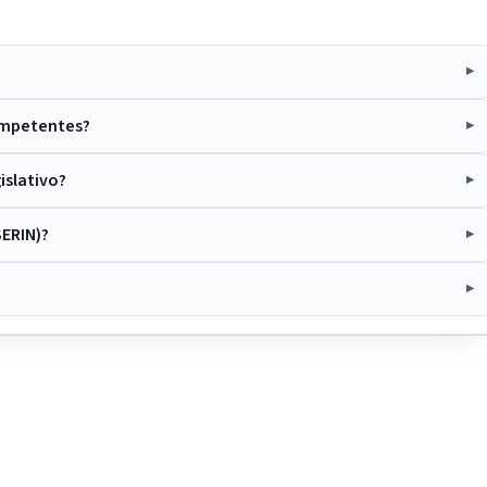
ompetentes?
islativo?
SERIN)?
IntGest AI
AI
Assistente do Portal
Olá. Pergunte sobre serviços, notícias, legislação,
Diário Oficial, licitações, estrutura ou transparência