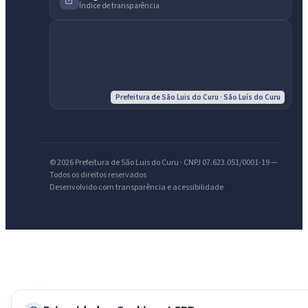
Índice de transparência
IntGest AI
AI
Assistente do Portal
Olá. Pergunte sobre serviços, notícias, legislação, Diário Oficial,
licitações, estrutura ou transparência do município.
Prefeitura de São Luis do Curu · São Luís do Curu
Licitações abertas
Carta de serviços
Diário Oficial
© 2026 Prefeitura de São Luis do Curu · CNPJ 07.623.051/0001-19 —
Todos os direitos reservados
Desenvolvido com transparência e acessibilidade