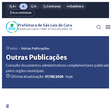
A+
A
A-
Contraste
Daltônico
Acessibilidade
Prefeitura de São Luis do Curu
Estado do Ceará • CNPJ: 07.623.051/0001-19
Outras Publicações
Início
Outras Publicações
Consulte documentos administrativos complementares publicado
pelos orgãos municipais.
Última atualização:
07/08/2026
· hoje