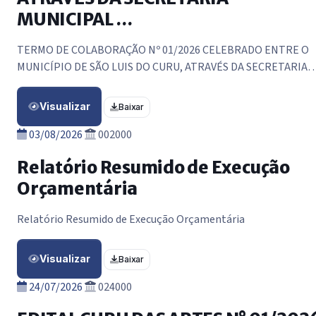
MUNICIPAL …
TERMO DE COLABORAÇÃO Nº 01/2026 CELEBRADO ENTRE O
MUNICÍPIO DE SÃO LUIS DO CURU, ATRAVÉS DA SECRETARIA
MUNICIPAL DE CULTURA E TURISMO. E A ORGANIZAÇÃO DA
SOCIEDADE CIVIL ABAIXO DESIGNADA.
Visualizar
Baixar
03/08/2026
002000
Relatório Resumido de Execução
Orçamentária
Relatório Resumido de Execução Orçamentária
Visualizar
Baixar
24/07/2026
024000