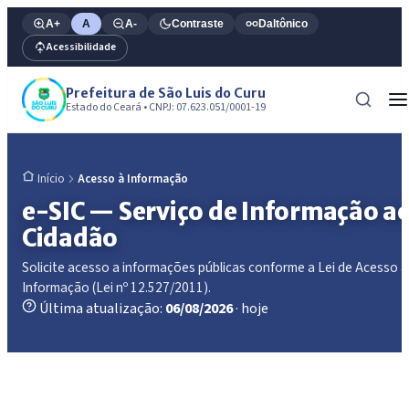
A+
A
A-
Contraste
Daltônico
Acessibilidade
Prefeitura de São Luis do Curu
Estado do Ceará • CNPJ: 07.623.051/0001-19
Acesso à Informação
Início
e-SIC — Serviço de Informação a
Cidadão
Solicite acesso a informações públicas conforme a Lei de Acesso à
Informação (Lei nº 12.527/2011).
Última atualização:
06/08/2026
· hoje