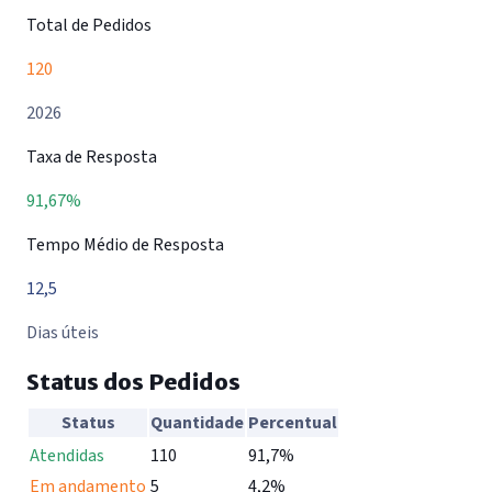
Total de Pedidos
120
2026
Taxa de Resposta
91,67%
Tempo Médio de Resposta
12,5
Dias úteis
Status dos Pedidos
Status
Quantidade
Percentual
Status dos pedidos de informação do SIC
Atendidas
110
91,7%
Em andamento
5
4,2%