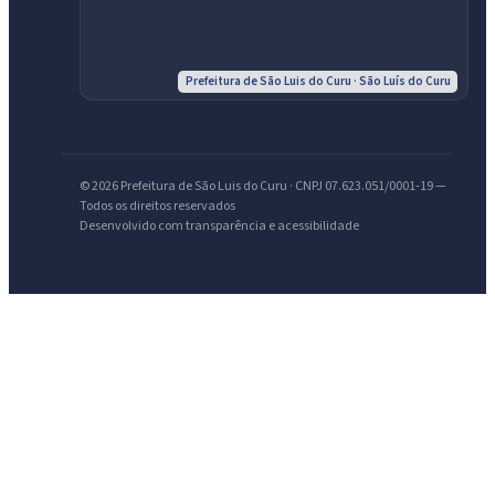
Prefeitura de São Luis do Curu · São Luís do Curu
© 2026 Prefeitura de São Luis do Curu · CNPJ 07.623.051/0001-19 —
Todos os direitos reservados
Desenvolvido com transparência e acessibilidade