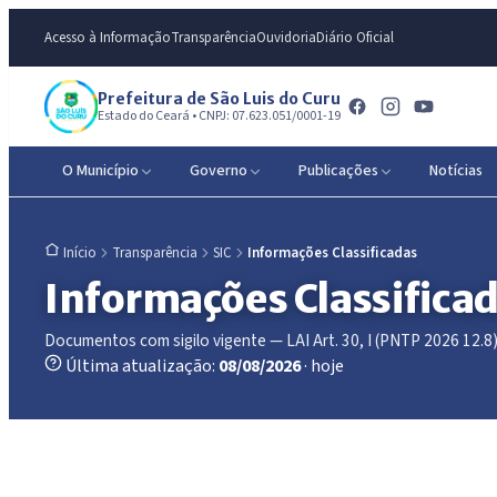
Acesso à Informação
Transparência
Ouvidoria
Diário Oficial
Prefeitura de São Luis do Curu
Estado do Ceará • CNPJ: 07.623.051/0001-19
O Município
Governo
Publicações
Notícias
Transparência
SIC
Informações Classificadas
Início
Informações Classifica
Documentos com sigilo vigente — LAI Art. 30, I (PNTP 2026 12.8
Última atualização:
08/08/2026
· hoje