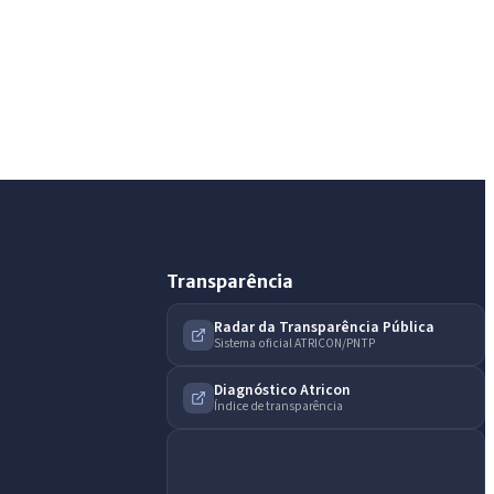
IntGest AI
AI
Assistente do Portal
Olá. Pergunte sobre serviços, notícias, legislação,
Diário Oficial, licitações, estrutura ou transparência
do município.
Licitações abertas
Carta de serviços
Diário Oficial
Transparência
Radar da Transparência Pública
Sistema oficial ATRICON/PNTP
Diagnóstico Atricon
Índice de transparência