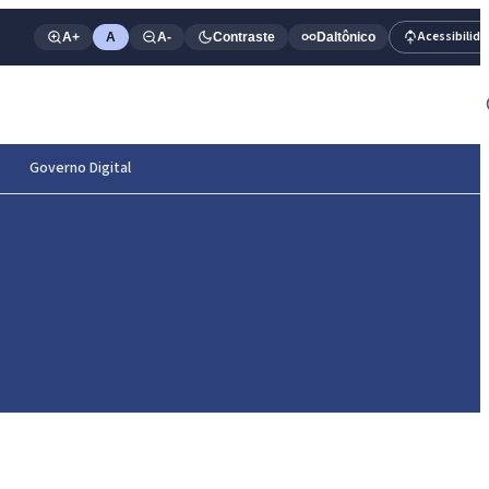
Acessibilid
A+
A
A-
Contraste
Daltônico
Governo Digital