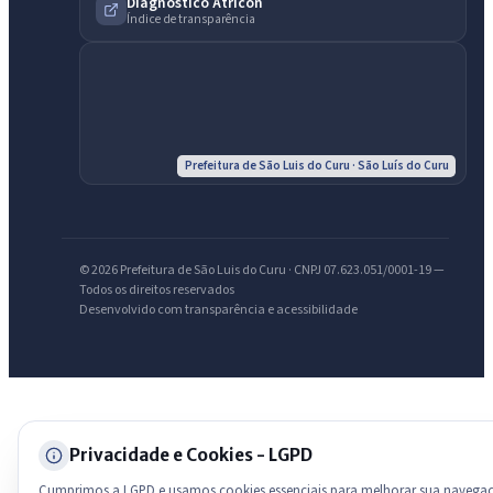
Assistente do Portal
Diagnóstico Atricon
Índice de transparência
Olá. Pergunte sobre serviços, notícias, legislação, Diário Oficial,
licitações, estrutura ou transparência do município.
Licitações abertas
Carta de serviços
Diário Oficial
Prefeitura de São Luis do Curu · São Luís do Curu
© 2026 Prefeitura de São Luis do Curu · CNPJ 07.623.051/0001-19 —
Todos os direitos reservados
Desenvolvido com transparência e acessibilidade
Privacidade e Cookies - LGPD
Cumprimos a LGPD e usamos cookies essenciais para melhorar sua navega