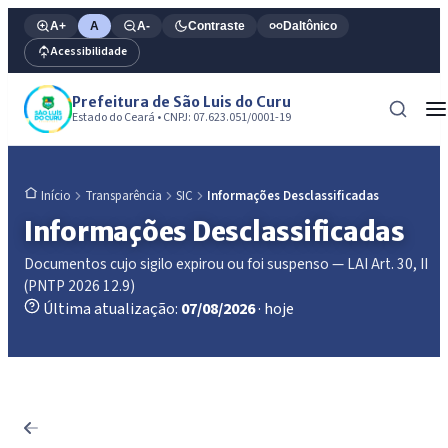
A+
A
A-
Contraste
Daltônico
Acessibilidade
Prefeitura de São Luis do Curu
Estado do Ceará • CNPJ: 07.623.051/0001-19
Transparência
SIC
Informações Desclassificadas
Início
Informações Desclassificadas
Documentos cujo sigilo expirou ou foi suspenso — LAI Art. 30, II
(PNTP 2026 12.9)
Última atualização:
07/08/2026
· hoje