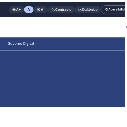
Acessibilid
A+
A
A-
Contraste
Daltônico
Governo Digital