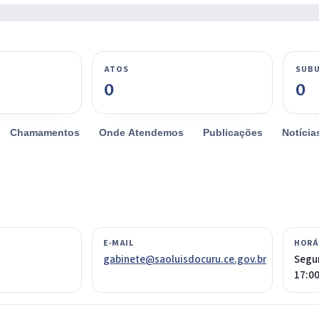
ATOS
SUBU
0
0
Chamamentos
Onde Atendemos
Publicações
Notícia
E-MAIL
HORÁ
gabinete@saoluisdocuru.ce.gov.br
Segun
17:0