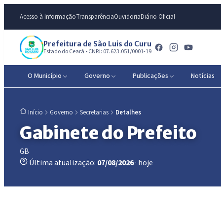
Acesso à Informação
Transparência
Ouvidoria
Diário Oficial
Prefeitura de São Luis do Curu
Estado do Ceará • CNPJ: 07.623.051/0001-19
O Município
Governo
Publicações
Notícias
Governo
Secretarias
Detalhes
Início
Gabinete do Prefeito
GB
Última atualização:
07/08/2026
· hoje