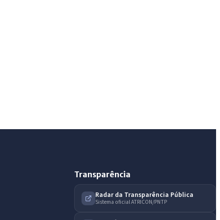
AI
Assistente do Portal
Olá. Pergunte sobre serviços, notícias, legislação,
Diário Oficial, licitações, estrutura ou transparência
do município.
Licitações abertas
Carta de serviços
Diário Oficial
Transparência
Radar da Transparência Pública
Sistema oficial ATRICON/PNTP