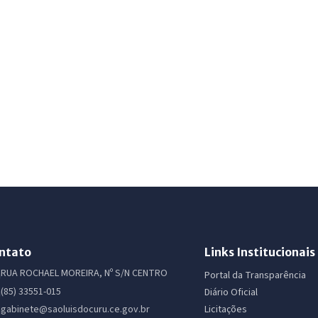
ntato
Links Institucionais
RUA ROCHAEL MOREIRA, Nº S/N CENTRO
Portal da Transparência
(85) 33551-015
Diário Oficial
Licitações
gabinete@saoluisdocuru.ce.gov.br