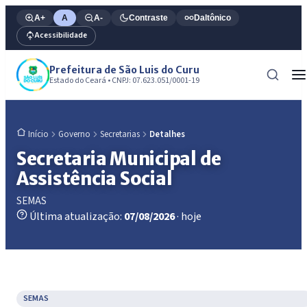
A+
A
A-
Contraste
Daltônico
Acessibilidade
Prefeitura de São Luis do Curu
Estado do Ceará • CNPJ: 07.623.051/0001-19
Governo
Secretarias
Detalhes
Início
Secretaria Municipal de
Assistência Social
SEMAS
Última atualização:
07/08/2026
· hoje
SEMAS