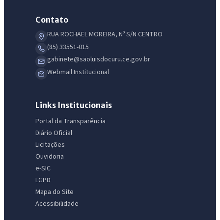
Contato
RUA ROCHAEL MOREIRA, Nº S/N CENTRO
(85) 33551-015
gabinete@saoluisdocuru.ce.gov.br
Webmail Institucional
Links Institucionais
Portal da Transparência
Diário Oficial
Licitações
Ouvidoria
e-SIC
LGPD
IntGest AI
AI
Mapa do Site
Assistente do Portal
Acessibilidade