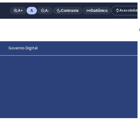
Acessibilid
A+
A
A-
Contraste
Daltônico
Governo Digital