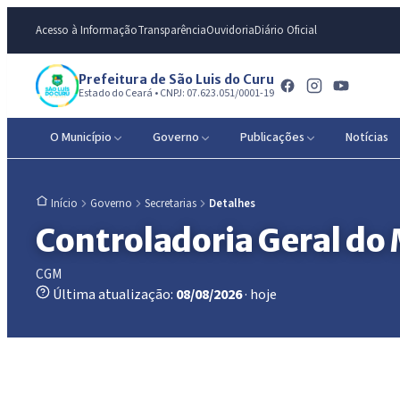
Acesso à Informação
Transparência
Ouvidoria
Diário Oficial
Prefeitura de São Luis do Curu
Estado do Ceará • CNPJ: 07.623.051/0001-19
O Município
Governo
Publicações
Notícias
Governo
Secretarias
Detalhes
Início
Controladoria Geral do
CGM
Última atualização:
08/08/2026
· hoje