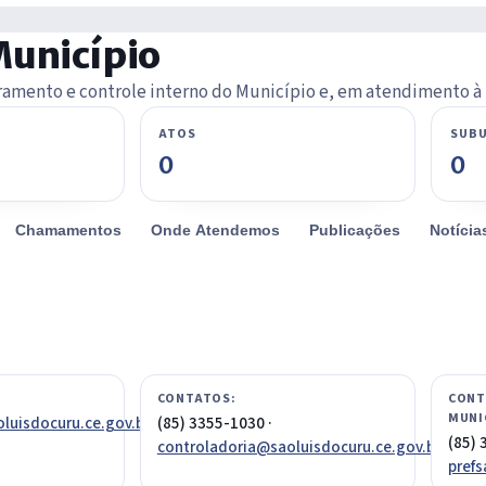
Município
ramento e controle interno do Município e, em atendimento à 
ATOS
SUBU
0
0
Chamamentos
Onde Atendemos
Publicações
Notícia
CONTATOS:
CONT
MUNI
luisdocuru.ce.gov.br
(85) 3355-1030 ·
(85) 
controladoria@saoluisdocuru.ce.gov.br
pref