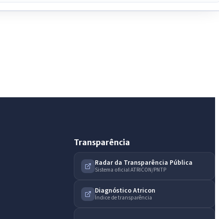
IntGest AI
AI
Assistente do Portal
Olá. Pergunte sobre serviços, notícias, legislação,
Diário Oficial, licitações, estrutura ou transparência
do município.
Licitações abertas
Carta de serviços
Diário Oficial
Transparência
Radar da Transparência Pública
Sistema oficial ATRICON/PNTP
Diagnóstico Atricon
Índice de transparência