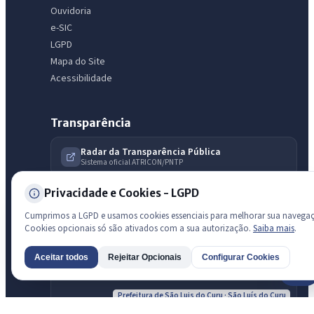
Ouvidoria
e-SIC
LGPD
Mapa do Site
Acessibilidade
Transparência
Radar da Transparência Pública
Sistema oficial ATRICON/PNTP
Diagnóstico Atricon
Privacidade e Cookies - LGPD
Índice de transparência
Cumprimos a LGPD e usamos cookies essenciais para melhorar sua navega
Cookies opcionais só são ativados com a sua autorização.
Saiba mais
.
Aceitar todos
Rejeitar Opcionais
Configurar Cookies
AI
Prefeitura de São Luis do Curu · São Luís do Curu