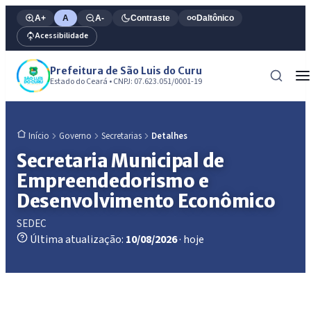
A+
A
A-
Contraste
Daltônico
Acessibilidade
Prefeitura de São Luis do Curu
Estado do Ceará • CNPJ: 07.623.051/0001-19
Governo
Secretarias
Detalhes
Início
Secretaria Municipal de
Empreendedorismo e
Desenvolvimento Econômico
SEDEC
Última atualização:
10/08/2026
· hoje