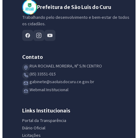
Prefeitura de São Luis do Curu
Trabalhando pelo desenvolvimento e bem-estar de todos
os cidadãos.
Contato
RUA ROCHAEL MOREIRA, Nº S/N CENTRO
(85) 33551-015
gabinete@saoluisdocuru.ce.gov.br
IntGest AI
Webmail Institucional
AI
Assistente do Portal
Links Institucionais
Olá. Pergunte sobre serviços, notícias, legislação, Diário Oficial,
Portal da Transparência
licitações, estrutura ou transparência do município.
Diário Oficial
Licitações
Licitações abertas
Carta de serviços
Diário Oficial