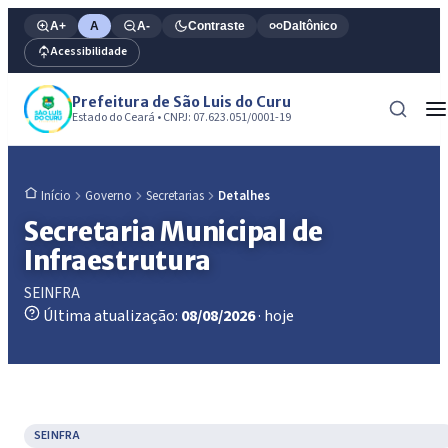
A+
A
A-
Contraste
Daltônico
Acessibilidade
Prefeitura de São Luis do Curu
Estado do Ceará • CNPJ: 07.623.051/0001-19
Governo
Secretarias
Detalhes
Início
Secretaria Municipal de
Infraestrutura
SEINFRA
Última atualização:
08/08/2026
· hoje
SEINFRA