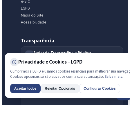
e-SIC
LGPD
Mapa do Site
Acessibilidade
Transparência
Radar da Transparência Pública
Sistema oficial ATRICON/PNTP
Privacidade e Cookies - LGPD
Diagnóstico Atricon
Cumprimos a LGPD e usamos cookies essenciais para melhorar sua navega
Índice de transparência
Cookies opcionais só são ativados com a sua autorização.
Saiba mais
.
Aceitar todos
Rejeitar Opcionais
Configurar Cookies
AI
Prefeitura de São Luis do Curu · São Luís do Curu