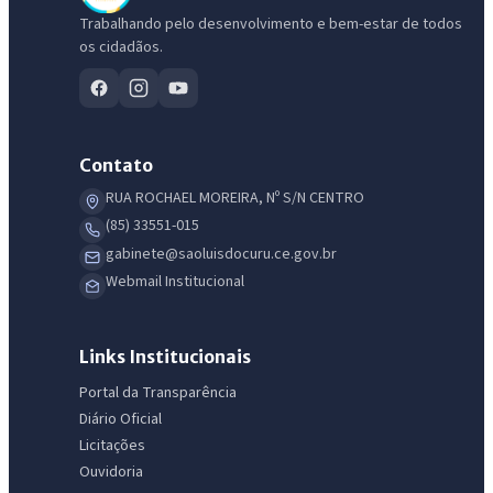
Trabalhando pelo desenvolvimento e bem-estar de todos
os cidadãos.
Contato
RUA ROCHAEL MOREIRA, Nº S/N CENTRO
(85) 33551-015
IntGest AI
gabinete@saoluisdocuru.ce.gov.br
AI
Assistente do Portal
Webmail Institucional
Olá. Pergunte sobre serviços, notícias, legislação, Diário Oficial,
Links Institucionais
licitações, estrutura ou transparência do município.
Portal da Transparência
Licitações abertas
Carta de serviços
Diário Oficial
Diário Oficial
Licitações
Ouvidoria