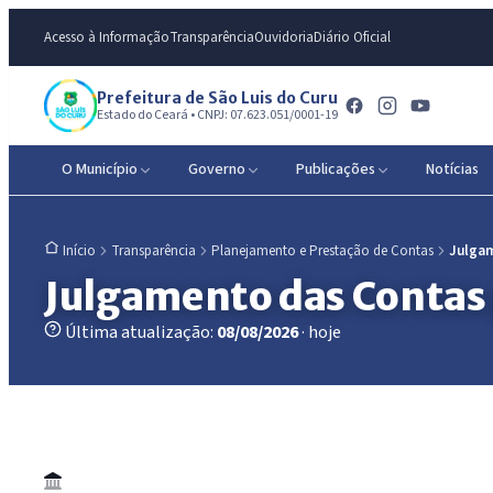
Acesso à Informação
Transparência
Ouvidoria
Diário Oficial
Prefeitura de São Luis do Curu
Estado do Ceará • CNPJ: 07.623.051/0001-19
O Município
Governo
Publicações
Notícias
Transparência
Planejamento e Prestação de Contas
Julgam
Início
Julgamento das Contas 
Última atualização:
08/08/2026
· hoje