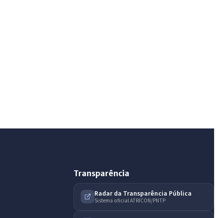
AI
Assistente do Portal
Olá. Pergunte sobre serviços, notícias, legislação,
Diário Oficial, licitações, estrutura ou transparência
do município.
Licitações abertas
Carta de serviços
Diário Oficial
Transparência
Radar da Transparência Pública
Sistema oficial ATRICON/PNTP