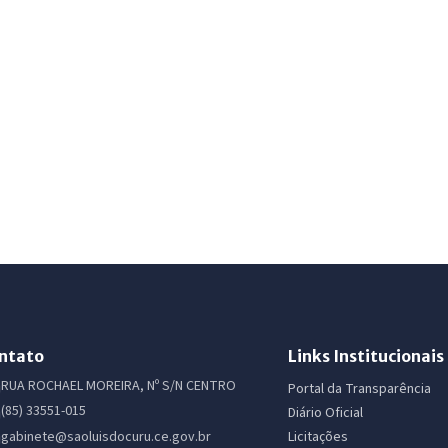
ntato
Links Institucionais
RUA ROCHAEL MOREIRA, Nº S/N CENTRO
Portal da Transparência
(85) 33551-015
Diário Oficial
Licitações
gabinete@saoluisdocuru.ce.gov.br