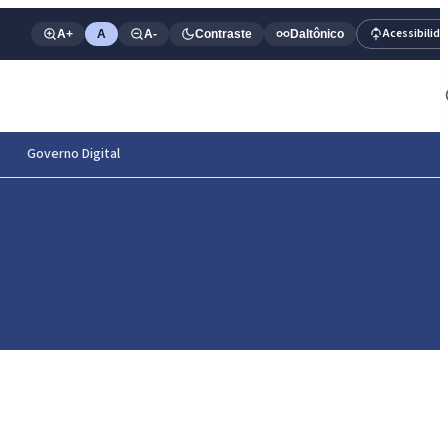
Acessibilid
A+
A
A-
Contraste
Daltônico
Governo Digital