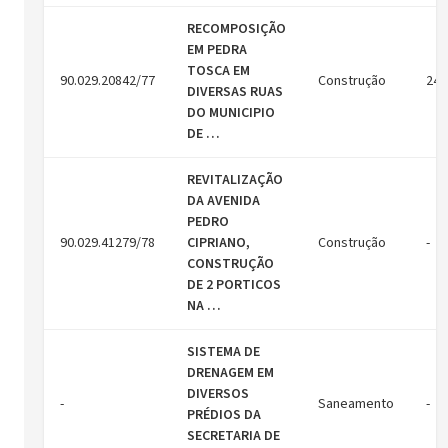
RECOMPOSIÇÃO
EM PEDRA
TOSCA EM
90.029.20842/77
Construção
24/
DIVERSAS RUAS
DO MUNICIPIO
DE …
REVITALIZAÇÃO
DA AVENIDA
PEDRO
90.029.41279/78
CIPRIANO,
Construção
-
CONSTRUÇÃO
DE 2 PORTICOS
NA …
SISTEMA DE
DRENAGEM EM
DIVERSOS
-
Saneamento
-
PRÉDIOS DA
SECRETARIA DE