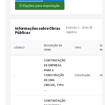
Opções para exportação
Exibindo 1 - 20 de 38
Informações sobre Obras
registros
Públicas
DESCRIÇÃO DA
DAT
CÓDIGO
TIPO
OBRA
INÍ
CONTRATAÇÃO
DE EMPRESA
PARA A
-
CONSTRUÇÃO
Construção
08/
DE UMA
CRECHE, TIPO
…
CONTRATAÇÃO