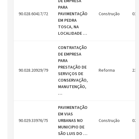
DE EMPRESA
PARA
90.028.60417/72
PAVIMENTAÇÃO
Construção
01/
EM PEDRA
TOSCA, NA
LOCALIDADE …
CONTRATAÇÃO
DE EMPRESA
PARA
PRESTAÇÃO DE
90.028.20929/79
Reforma
23/
SERVIÇOS DE
CONSERVAÇÃO,
MANUTENÇÃO,
…
PAVIMENTAÇÃO
EM VIAS
90.029.33976/75
URBANAS NO
Construção
02/
MUNICIPIO DE
SÃO LUIS DO …