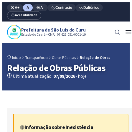
A+
A
A-
Contraste
Daltônico
Acessibilidade
Prefeitura de São Luis do Curu
Estado do Ceará • CNPJ: 07.623.051/0001-19
Transparência
Obras Públicas
Relação de Obras
Início
Relação de Obras Públicas
Última atualização:
07/08/2026
· hoje
Informação sobre Inexistência