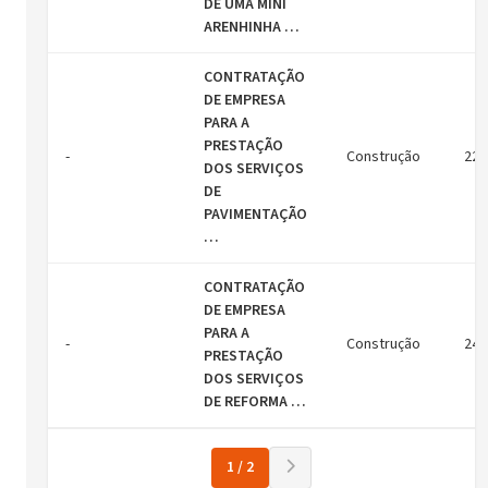
DE UMA MINI
ARENHINHA …
CONTRATAÇÃO
DE EMPRESA
PARA A
PRESTAÇÃO
-
Construção
22/
DOS SERVIÇOS
DE
PAVIMENTAÇÃO
…
CONTRATAÇÃO
DE EMPRESA
PARA A
-
Construção
24/
PRESTAÇÃO
DOS SERVIÇOS
DE REFORMA …
1 / 2