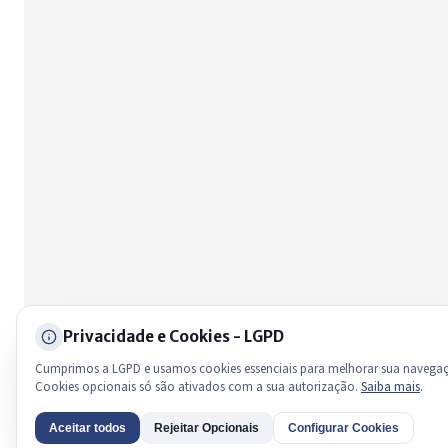
licitações, estrutura ou transparência do município.
Licitações abertas
Carta de serviços
Diário Oficial
Privacidade e Cookies - LGPD
Cumprimos a LGPD e usamos cookies essenciais para melhorar sua navega
Cookies opcionais só são ativados com a sua autorização.
Saiba mais
.
Aceitar todos
Rejeitar Opcionais
Configurar Cookies
AI