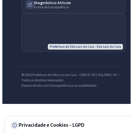
Diagnóstico Atricon
Assistente do Portal
Índice de transparência
Olá. Pergunte sobre serviços, notícias, legislação, Diário Oficial,
licitações, estrutura ou transparência do município.
Licitações abertas
Carta de serviços
Diário Oficial
Prefeitura de São Luis do Curu · São Luís do Curu
© 2026 Prefeitura de São Luis do Curu · CNPJ 07.623.051/0001-19 —
Todos os direitos reservados
Desenvolvido com transparência e acessibilidade
Privacidade e Cookies - LGPD