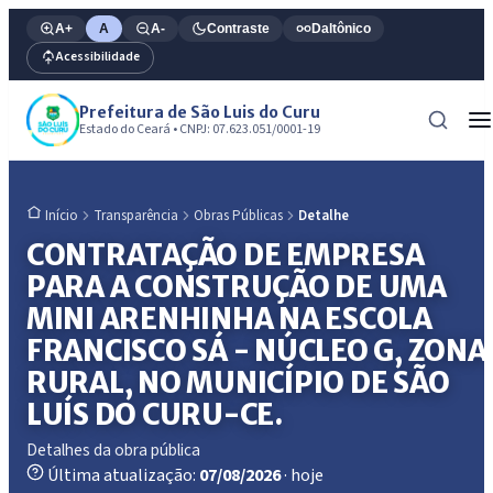
A+
A
A-
Contraste
Daltônico
Acessibilidade
Prefeitura de São Luis do Curu
Estado do Ceará • CNPJ: 07.623.051/0001-19
Transparência
Obras Públicas
Detalhe
Início
CONTRATAÇÃO DE EMPRESA
PARA A CONSTRUÇÃO DE UMA
MINI ARENHINHA NA ESCOLA
FRANCISCO SÁ - NÚCLEO G, ZONA
RURAL, NO MUNICÍPIO DE SÃO
LUÍS DO CURU-CE.
Detalhes da obra pública
Última atualização:
07/08/2026
· hoje