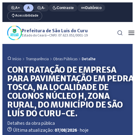
A+
A
A-
Contraste
Daltônico
Acessibilidade
Prefeitura de São Luis do Curu
Estado do Ceará • CNPJ: 07.623.051/0001-19
Transparência
Obras Públicas
Detalhe
Início
CONTRATAÇÃO DE EMPRESA
PARA PAVIMENTAÇÃO EM PEDRA
TOSCA, NA LOCALIDADE DE
COLONOS NÚCLEO H, ZONA
RURAL, DO MUNICÍPIO DE SÃO
LUÍS DO CURU-CE.
Detalhes da obra pública
Última atualização:
07/08/2026
· hoje