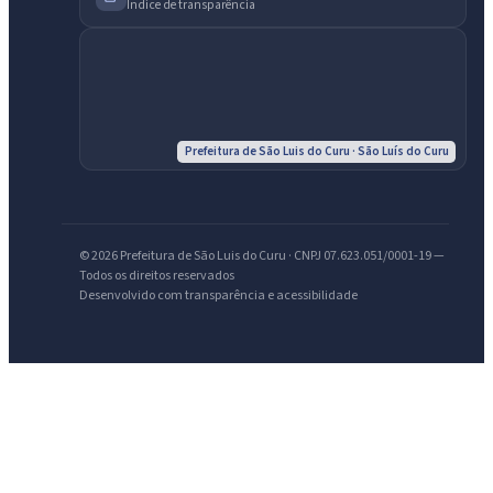
Índice de transparência
Prefeitura de São Luis do Curu · São Luís do Curu
IntGest AI
AI
Assistente do Portal
Olá. Pergunte sobre serviços, notícias, legislação, Diário Oficial,
© 2026 Prefeitura de São Luis do Curu · CNPJ 07.623.051/0001-19 —
licitações, estrutura ou transparência do município.
Todos os direitos reservados
Desenvolvido com transparência e acessibilidade
Licitações abertas
Carta de serviços
Diário Oficial