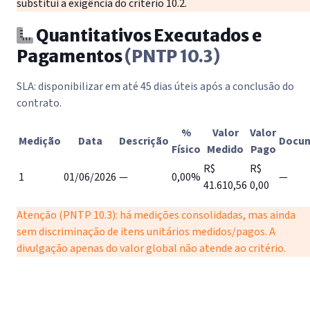
substitui a exigência do critério 10.2.
Quantitativos Executados e
Pagamentos
(PNTP 10.3)
SLA: disponibilizar em até 45 dias úteis após a conclusão do
contrato.
%
Valor
Valor
Medição
Data
Descrição
Docu
Físico
Medido
Pago
R$
R$
1
01/06/2026
—
0,00%
—
41.610,56
0,00
Atenção (PNTP 10.3): há medições consolidadas, mas ainda
sem discriminação de itens unitários medidos/pagos. A
divulgação apenas do valor global não atende ao critério.