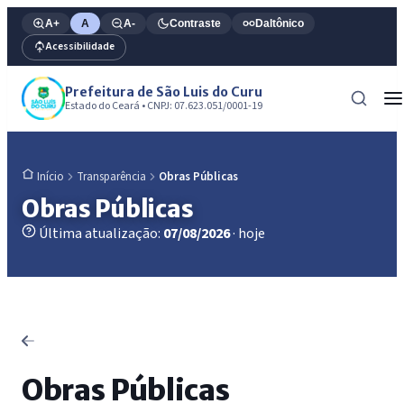
A+
A
A-
Contraste
Daltônico
Acessibilidade
Prefeitura de São Luis do Curu
Estado do Ceará • CNPJ: 07.623.051/0001-19
Transparência
Obras Públicas
Início
Obras Públicas
Última atualização:
07/08/2026
· hoje
Obras Públicas