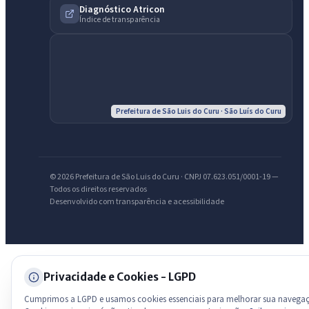
Diagnóstico Atricon
Índice de transparência
Olá. Pergunte sobre serviços, notícias, legislação, Diário Oficial,
licitações, estrutura ou transparência do município.
Licitações abertas
Carta de serviços
Diário Oficial
Prefeitura de São Luis do Curu · São Luís do Curu
© 2026 Prefeitura de São Luis do Curu · CNPJ 07.623.051/0001-19 —
Todos os direitos reservados
Desenvolvido com transparência e acessibilidade
Privacidade e Cookies - LGPD
Cumprimos a LGPD e usamos cookies essenciais para melhorar sua navega