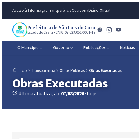
Acesso à Informação
Transparência
Ouvidoria
Diário Oficial
Prefeitura de São Luis do Curu
Estado do Ceará • CNPJ: 07.623.051/0001-19
O Município
Governo
Publicações
Notícias
Transparência
Obras Públicas
Obras Executadas
Início
Obras Executadas
Última atualização:
07/08/2026
· hoje