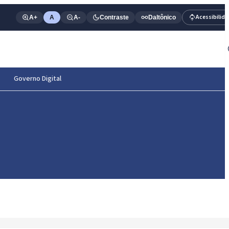
Acessibilid
A+
A
A-
Contraste
Daltônico
Governo Digital