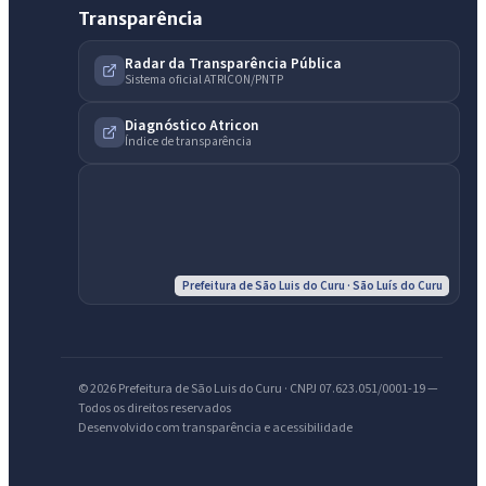
Transparência
Radar da Transparência Pública
Sistema oficial ATRICON/PNTP
IntGest AI
AI
Diagnóstico Atricon
Assistente do Portal
Índice de transparência
Olá. Pergunte sobre serviços, notícias, legislação, Diário Oficial,
licitações, estrutura ou transparência do município.
Licitações abertas
Carta de serviços
Diário Oficial
Prefeitura de São Luis do Curu · São Luís do Curu
© 2026 Prefeitura de São Luis do Curu · CNPJ 07.623.051/0001-19 —
Todos os direitos reservados
Desenvolvido com transparência e acessibilidade