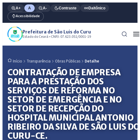
A+
A
A-
Contraste
Daltônico
Acessibilidade
Prefeitura de São Luis do Curu
Estado do Ceará • CNPJ: 07.623.051/0001-19
Transparência
Obras Públicas
Detalhe
Início
CONTRATAÇÃO DE EMPRESA
PARA A PRESTAÇÃO DOS
SERVIÇOS DE REFORMA NO
SETOR DE EMERGÊNCIA E NO
SETOR DE RECEPÇÃO DO
HOSPITAL MUNICIPAL ANTONIO
RIBEIRO DA SILVA DE SÃO LUIS DO
CURU-CE.