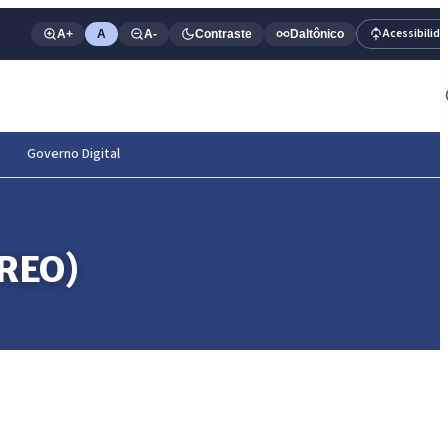
Acessibilid
A+
A
A-
Contraste
Daltônico
Governo Digital
RREO)