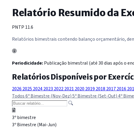
Relatório Resumido da E
PNTP 11.6
Relatórios bimestrais contendo balanço orçamentário, demo
Periodicidade:
Publicação bimestral (até 30 dias após o enc
Relatórios Disponíveis por Exercíc
2026
2025
2024
2023
2022
2021
2020
2019
2018
2017
2016
20
Todos
6º Bimestre (Nov-Dez)
5º Bimestre (Set-Out)
4º Bime
3º bimestre
3º Bimestre (Mai-Jun)