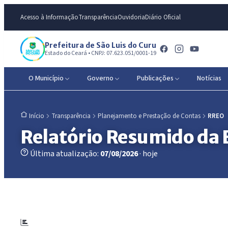
Acesso à Informação
Transparência
Ouvidoria
Diário Oficial
Prefeitura de São Luis do Curu
Estado do Ceará • CNPJ: 07.623.051/0001-19
O Município
Governo
Publicações
Notícias
Transparência
Planejamento e Prestação de Contas
RREO
Início
Relatório Resumido da
Última atualização:
07/08/2026
· hoje