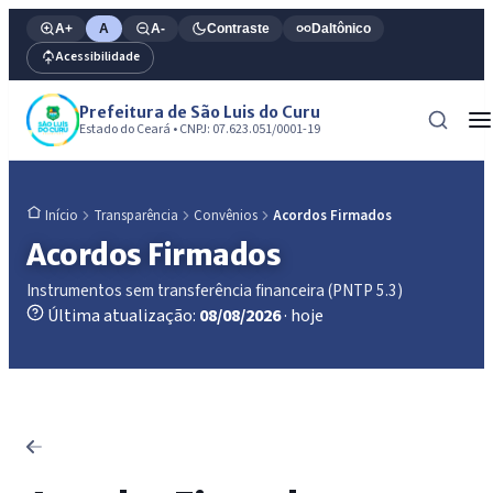
A+
A
A-
Contraste
Daltônico
Acessibilidade
Prefeitura de São Luis do Curu
Estado do Ceará • CNPJ: 07.623.051/0001-19
Transparência
Convênios
Acordos Firmados
Início
Acordos Firmados
Instrumentos sem transferência financeira (PNTP 5.3)
Última atualização:
08/08/2026
· hoje