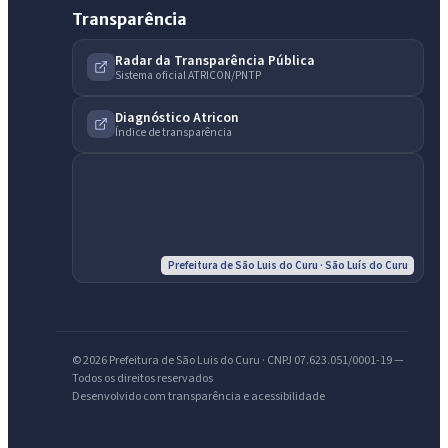
Transparência
Radar da Transparência Pública
IntGest AI
Sistema oficial ATRICON/PNTP
AI
Assistente do Portal
Diagnóstico Atricon
Índice de transparência
Olá. Pergunte sobre serviços, notícias, legislação, Diário Oficial,
licitações, estrutura ou transparência do município.
Licitações abertas
Carta de serviços
Diário Oficial
Prefeitura de São Luis do Curu · São Luís do Curu
© 2026 Prefeitura de São Luis do Curu · CNPJ 07.623.051/0001-19 —
Todos os direitos reservados
Desenvolvido com transparência e acessibilidade