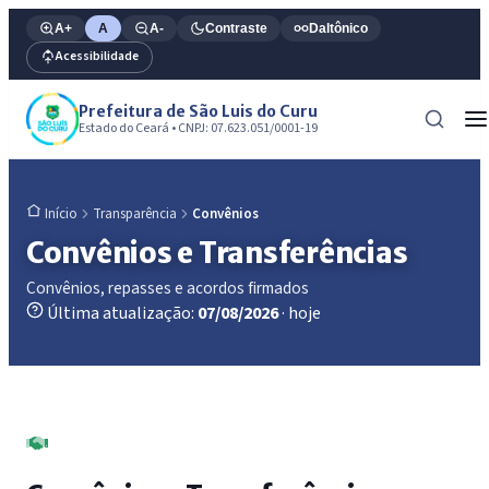
A+
A
A-
Contraste
Daltônico
Acessibilidade
Prefeitura de São Luis do Curu
Estado do Ceará • CNPJ: 07.623.051/0001-19
Transparência
Convênios
Início
Convênios e Transferências
Convênios, repasses e acordos firmados
Última atualização:
07/08/2026
· hoje