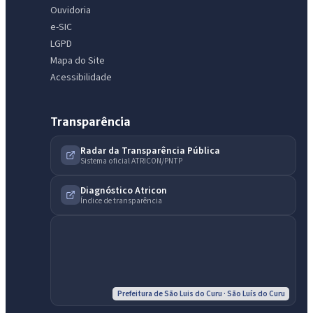
Ouvidoria
e-SIC
LGPD
Mapa do Site
Acessibilidade
Transparência
IntGest AI
AI
Assistente do Portal
Radar da Transparência Pública
Sistema oficial ATRICON/PNTP
Olá. Pergunte sobre serviços, notícias, legislação, Diário Oficial,
Diagnóstico Atricon
licitações, estrutura ou transparência do município.
Índice de transparência
Licitações abertas
Carta de serviços
Diário Oficial
Prefeitura de São Luis do Curu · São Luís do Curu