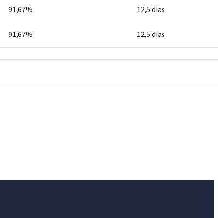
91,67%
12,5 dias
91,67%
12,5 dias
IntGest AI
AI
Assistente do Portal
Olá. Pergunte sobre serviços, notícias, legislação,
Diário Oficial, licitações, estrutura ou transparência
do município.
Licitações abertas
Carta de serviços
Diário Oficial