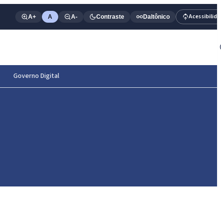
Acessibilid
A+
A
A-
Contraste
Daltônico
Governo Digital