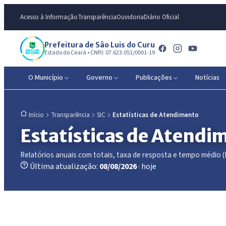
Acesso à Informação
Transparência
Ouvidoria
Diário Oficial
Prefeitura de São Luis do Curu
Estado do Ceará • CNPJ: 07.623.051/0001-19
O Município
Governo
Publicações
Notícias
Transparência
SIC
Estatísticas de Atendimento
Início
Estatísticas de Atendi
Relatórios anuais com totais, taxa de resposta e tempo médio (LA
Última atualização:
08/08/2026
· hoje