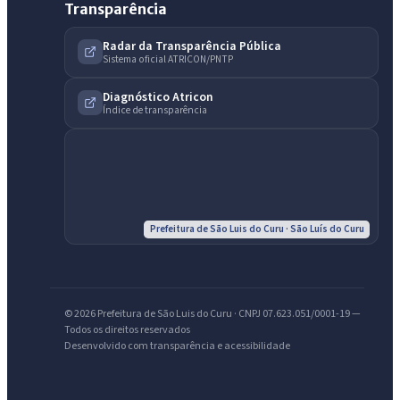
Transparência
Radar da Transparência Pública
Sistema oficial ATRICON/PNTP
Diagnóstico Atricon
Índice de transparência
Prefeitura de São Luis do Curu · São Luís do Curu
© 2026 Prefeitura de São Luis do Curu · CNPJ 07.623.051/0001-19 —
Todos os direitos reservados
IntGest AI
Desenvolvido com transparência e acessibilidade
AI
Assistente do Portal