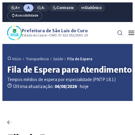
A+
A
A-
Contraste
Daltônico
Acessibilidade
Prefeitura de São Luis do Curu
Estado do Ceará • CNPJ: 07.623.051/0001-19
Transparência
Saúde
Fila de Espera
Início
Fila de Espera para Atendimento
Tempos médios de espera por especialidade (PNTP 18.1)
Última atualização:
06/08/2026
· hoje