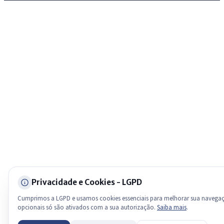
Olá. Pergunte sobre serviços, notícias, legislação, Diário Oficial, lici
estrutura ou transparência do município.
Licitações abertas
Carta de serviços
Diário Oficial
Privacidade e Cookies - LGPD
Cumprimos a LGPD e usamos cookies essenciais para melhorar sua navega
opcionais só são ativados com a sua autorização.
Saiba mais
.