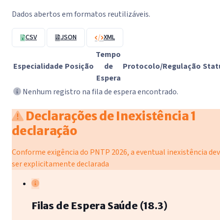
Dados abertos em formatos reutilizáveis.
CSV
JSON
XML
Tempo
Especialidade
Posição
de
Protocolo/Regulação
Stat
Espera
Nenhum registro na fila de espera encontrado.
Declarações de Inexistência
1
declaração
Conforme exigência do PNTP 2026, a eventual inexistência de
ser explicitamente declarada
Filas de Espera Saúde (18.3)