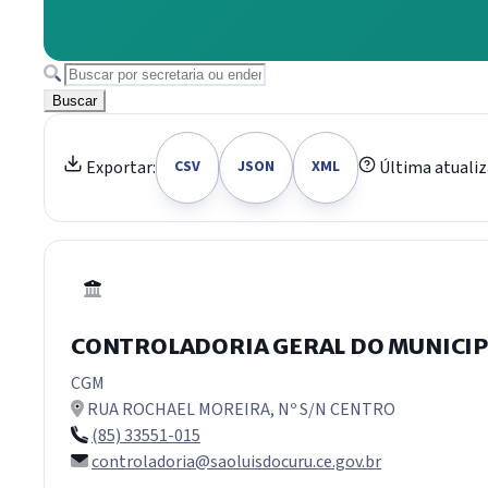
Buscar
Última atualiz
Exportar:
CSV
JSON
XML
CONTROLADORIA GERAL DO MUNICIP
CGM
RUA ROCHAEL MOREIRA, Nº S/N CENTRO
(85) 33551-015
controladoria@saoluisdocuru.ce.gov.br