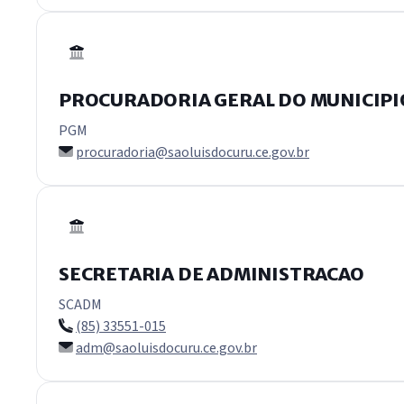
PROCURADORIA GERAL DO MUNICIPI
PGM
procuradoria@saoluisdocuru.ce.gov.br
SECRETARIA DE ADMINISTRACAO
SCADM
(85) 33551-015
adm@saoluisdocuru.ce.gov.br