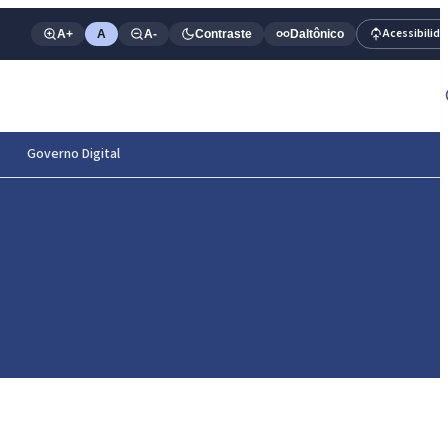
Acessibilid
A+
A
A-
Contraste
Daltônico
Governo Digital