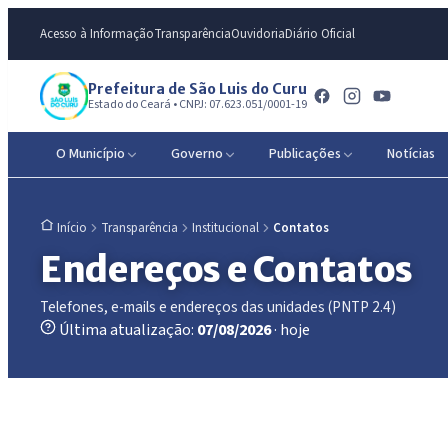
Acesso à Informação
Transparência
Ouvidoria
Diário Oficial
Prefeitura de São Luis do Curu
Estado do Ceará • CNPJ: 07.623.051/0001-19
O Município
Governo
Publicações
Notícias
Transparência
Institucional
Contatos
Início
Endereços e Contatos
Telefones, e-mails e endereços das unidades (PNTP 2.4)
Última atualização:
07/08/2026
· hoje