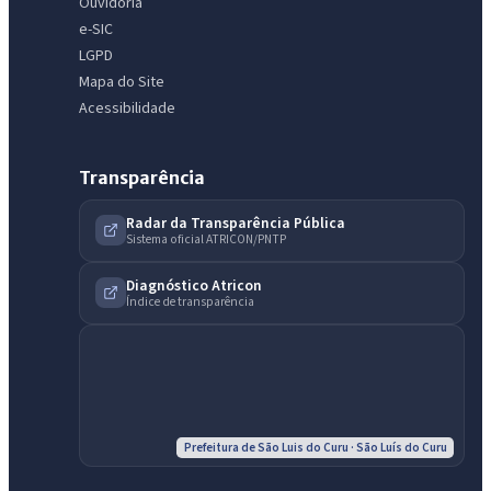
Ouvidoria
e-SIC
LGPD
Mapa do Site
Acessibilidade
IntGest AI
Transparência
AI
Assistente do Portal
Radar da Transparência Pública
Sistema oficial ATRICON/PNTP
Olá. Pergunte sobre serviços, notícias, legislação, Diário Oficial,
Diagnóstico Atricon
licitações, estrutura ou transparência do município.
Índice de transparência
Licitações abertas
Carta de serviços
Diário Oficial
Prefeitura de São Luis do Curu · São Luís do Curu