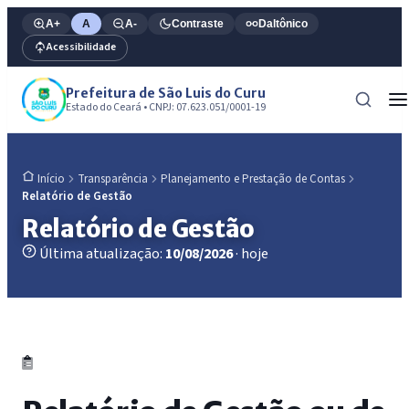
A+
A
A-
Contraste
Daltônico
Acessibilidade
Prefeitura de São Luis do Curu
Estado do Ceará • CNPJ: 07.623.051/0001-19
Transparência
Planejamento e Prestação de Contas
Início
Relatório de Gestão
Relatório de Gestão
Última atualização:
10/08/2026
· hoje