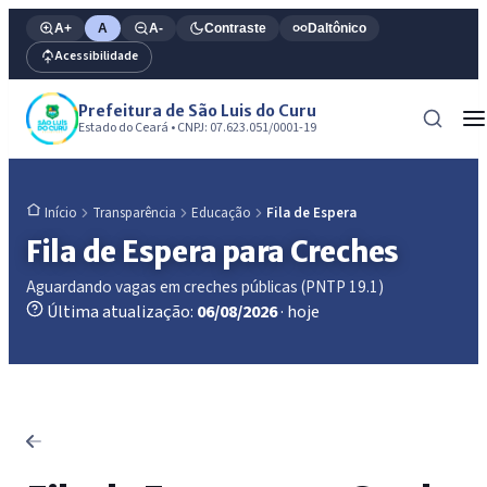
A+
A
A-
Contraste
Daltônico
Acessibilidade
Prefeitura de São Luis do Curu
Estado do Ceará • CNPJ: 07.623.051/0001-19
Transparência
Educação
Fila de Espera
Início
Fila de Espera para Creches
Aguardando vagas em creches públicas (PNTP 19.1)
Última atualização:
06/08/2026
· hoje