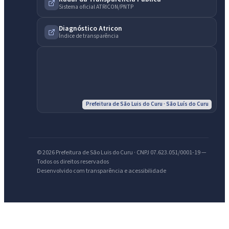
Sistema oficial ATRICON/PNTP
Diagnóstico Atricon
Índice de transparência
Prefeitura de São Luis do Curu · São Luís do Curu
© 2026 Prefeitura de São Luis do Curu · CNPJ 07.623.051/0001-19 —
Todos os direitos reservados
Desenvolvido com transparência e acessibilidade