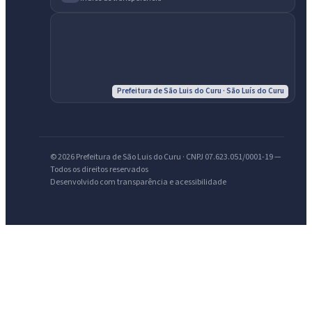
IntGest AI
AI
Assistente do Portal
Prefeitura de São Luis do Curu · São Luís do Curu
Olá. Pergunte sobre serviços, notícias, legislação, Diário Oficial,
licitações, estrutura ou transparência do município.
Licitações abertas
Carta de serviços
Diário Oficial
© 2026 Prefeitura de São Luis do Curu · CNPJ 07.623.051/0001-19 —
Todos os direitos reservados
Desenvolvido com transparência e acessibilidade