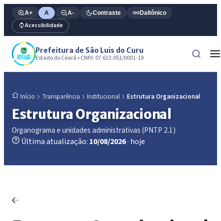
A+
A
A-
Contraste
Daltônico
Acessibilidade
Prefeitura de São Luis do Curu
Estado do Ceará • CNPJ: 07.623.051/0001-19
Transparência
Institucional
Estrutura Organizacional
Início
Estrutura Organizacional
Organograma e unidades administrativas (PNTP 2.1)
Última atualização:
10/08/2026
· hoje