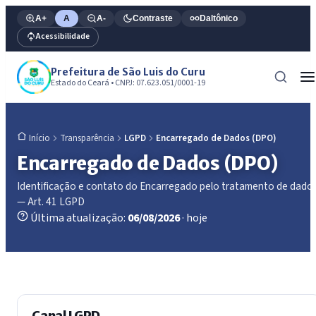
A+
A
A-
Contraste
Daltônico
Acessibilidade
Prefeitura de São Luis do Curu
Estado do Ceará • CNPJ: 07.623.051/0001-19
Transparência
LGPD
Encarregado de Dados (DPO)
Início
Encarregado de Dados (DPO)
Identificação e contato do Encarregado pelo tratamento de dado
— Art. 41 LGPD
Última atualização:
06/08/2026
· hoje
Canal LGPD