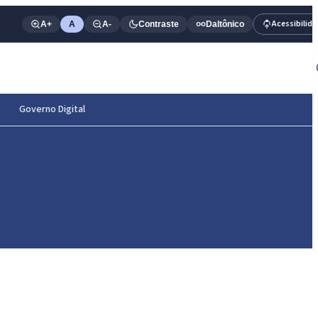
Acessibilid
A+
A
A-
Contraste
Daltônico
Governo Digital