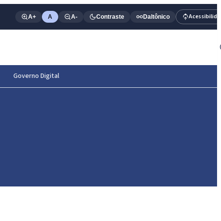
Acessibilid
A+
A
A-
Contraste
Daltônico
Governo Digital