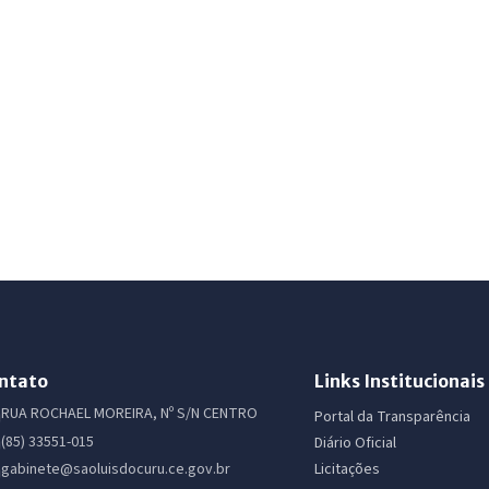
ntato
Links Institucionais
RUA ROCHAEL MOREIRA, Nº S/N CENTRO
Portal da Transparência
(85) 33551-015
Diário Oficial
Licitações
gabinete@saoluisdocuru.ce.gov.br