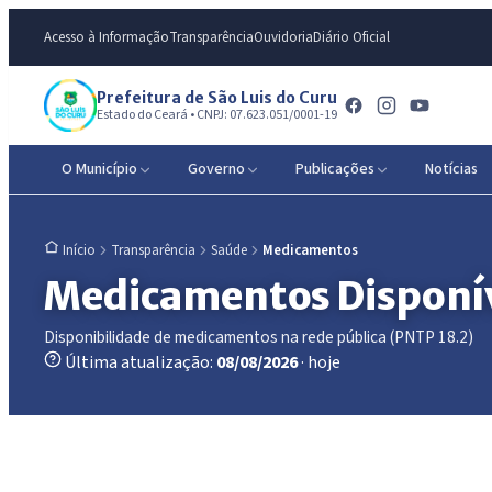
Acesso à Informação
Transparência
Ouvidoria
Diário Oficial
Prefeitura de São Luis do Curu
Estado do Ceará • CNPJ: 07.623.051/0001-19
O Município
Governo
Publicações
Notícias
Transparência
Saúde
Medicamentos
Início
Medicamentos Disponí
Disponibilidade de medicamentos na rede pública (PNTP 18.2)
Última atualização:
08/08/2026
· hoje