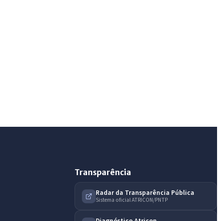
Assistente do Portal
Olá. Pergunte sobre serviços, notícias, legislação,
Diário Oficial, licitações, estrutura ou transparência
do município.
Licitações abertas
Carta de serviços
Diário Oficial
Transparência
Radar da Transparência Pública
Sistema oficial ATRICON/PNTP
Diagnóstico Atricon