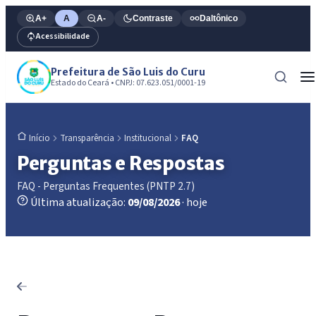
A+
A
A-
Contraste
Daltônico
Acessibilidade
Prefeitura de São Luis do Curu
Estado do Ceará • CNPJ: 07.623.051/0001-19
Transparência
Institucional
FAQ
Início
Perguntas e Respostas
FAQ - Perguntas Frequentes (PNTP 2.7)
Última atualização:
09/08/2026
· hoje