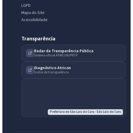
LGPD
Mapa do Site
Acessibilidade
Transparência
Radar da Transparência Pública
Sistema oficial ATRICON/PNTP
IntGest AI
AI
Assistente do Portal
Diagnóstico Atricon
Índice de transparência
Olá. Pergunte sobre serviços, notícias, legislação, Diário Oficial,
licitações, estrutura ou transparência do município.
Licitações abertas
Carta de serviços
Diário Oficial
Prefeitura de São Luis do Curu · São Luís do Curu