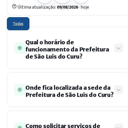
Última atualização:
09/08/2026
· hoje
Todas
Qual o horário de
funcionamento da Prefeitura
de São Luis do Curu?
O horário de funcionamento da Prefeitura de
São Luis do Curu é de segunda a sexta-feira, das
Onde fica localizada a sede da
Prefeitura de São Luis do Curu?
08h00 às 14h00, em expediente contínuo.
Alguns setores específicos, como Saúde e
Serviços Essenciais, podem ter horários
Consulte a página de
Endereços e Contatos
diferenciados.
para verificar o endereço atualizado da sede da
Como solicitar serviços de