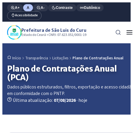
A+
A
A-
Contraste
Daltônico
Acessibilidade
Prefeitura de São Luis do Curu
Estado do Ceará • CNPJ: 07.623.051/0001-19
Transparência
Licitações
Plano de Contratações Anual
Início
Plano de Contratações Anual
(PCA)
Dados públicos estruturados, filtros, exportação e acesso cidadã
em conformidade com o PNTP.
Última atualização:
07/08/2026
· hoje