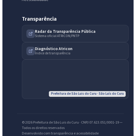
Transparência
Radar da Transparência Pública
Sistema oficial ATRICON/PNTP
IntGest AI
AI
Assistente do Portal
Diagnóstico Atricon
Índice de transparência
Olá. Pergunte sobre serviços, notícias, legislação, Diário Oficial,
licitações, estrutura ou transparência do município.
Licitações abertas
Carta de serviços
Diário Oficial
Prefeitura de São Luis do Curu · São Luís do Curu
© 2026 Prefeitura de São Luis do Curu · CNPJ 07.623.051/0001-19 —
Todos os direitos reservados
Desenvolvido com transparência e acessibilidade